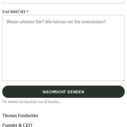
Bitte lasse dieses Feld leer.
NACHRICHT *
Wir melden uns innerhalb von 24 Stunden.
Thomas Fundneider
Founder & CEO