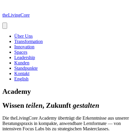
Zum
Inhalt
theLivingCore
springen
Über Uns
Transformation
Innovation
Spaces
Leadership
Kunden
Standpunkte
Kontakt
English
Academy
Wissen
teilen
, Zukunft
gestalten
Die theLivingCore Academy überträgt die Erkenntnisse aus unserer
Beratungspraxis in kompakte, anwendbare Lernformate — von
intensiven Focus Labs bis zu strategischen Masterclasses.