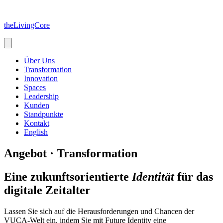
Zum
Inhalt
theLivingCore
springen
Über Uns
Transformation
Innovation
Spaces
Leadership
Kunden
Standpunkte
Kontakt
English
Angebot · Transformation
Eine zukunftsorientierte
Identität
für das
digitale Zeitalter
Lassen Sie sich auf die Herausforderungen und Chancen der
VUCA-Welt ein, indem Sie mit Future Identity eine