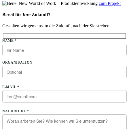
zum Projekt
Bereit für
Ihre
Zukunft?
Gestalten wir gemeinsam die Zukunft, nach der Sie streben.
Bitte lasse dieses Feld leer.
NAME *
ORGANISATION
E-MAIL *
Bitte lasse dieses Feld leer.
NACHRICHT *