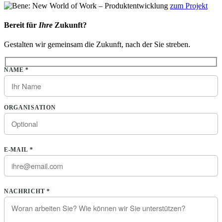
zum Projekt
Bereit für
Ihre
Zukunft?
Gestalten wir gemeinsam die Zukunft, nach der Sie streben.
Bitte lasse dieses Feld leer.
NAME *
ORGANISATION
E-MAIL *
Bitte lasse dieses Feld leer.
NACHRICHT *