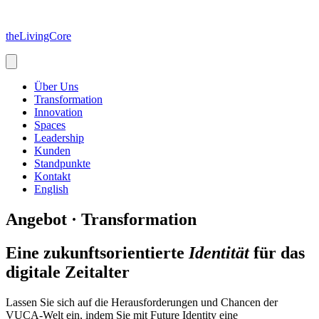
Zum
Inhalt
theLivingCore
springen
Über Uns
Transformation
Innovation
Spaces
Leadership
Kunden
Standpunkte
Kontakt
English
Angebot · Transformation
Eine zukunftsorientierte
Identität
für das
digitale Zeitalter
Lassen Sie sich auf die Herausforderungen und Chancen der
VUCA-Welt ein, indem Sie mit Future Identity eine