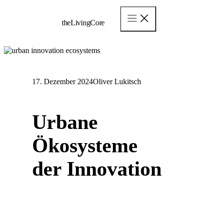
Zum
Inhalt
theLivingCore
springen
17. Dezember 2024
Oliver Lukitsch
Urbane
Ökosysteme
der Innovation