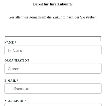
Bereit für
Ihre
Zukunft?
Gestalten wir gemeinsam die Zukunft, nach der Sie streben.
Bitte lasse dieses Feld leer.
NAME *
ORGANISATION
E-MAIL *
Bitte lasse dieses Feld leer.
NACHRICHT *