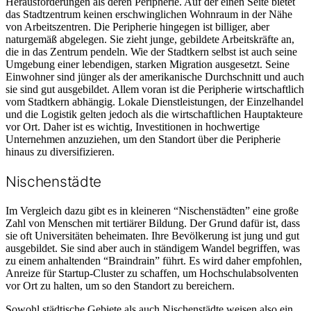
Herausforderungen als deren Peripherie. Auf der einen Seite bietet
das Stadtzentrum keinen erschwinglichen Wohnraum in der Nähe
von Arbeitszentren. Die Peripherie hingegen ist billiger, aber
naturgemäß abgelegen. Sie zieht junge, gebildete Arbeitskräfte an,
die in das Zentrum pendeln. Wie der Stadtkern selbst ist auch seine
Umgebung einer lebendigen, starken Migration ausgesetzt. Seine
Einwohner sind jünger als der amerikanische Durchschnitt und auch
sie sind gut ausgebildet. Allem voran ist die Peripherie wirtschaftlich
vom Stadtkern abhängig. Lokale Dienstleistungen, der Einzelhandel
und die Logistik gelten jedoch als die wirtschaftlichen Hauptakteure
vor Ort. Daher ist es wichtig, Investitionen in hochwertige
Unternehmen anzuziehen, um den Standort über die Peripherie
hinaus zu diversifizieren.
Nischenstädte
Im Vergleich dazu gibt es in kleineren “Nischenstädten” eine große
Zahl von Menschen mit tertiärer Bildung. Der Grund dafür ist, dass
sie oft Universitäten beheimaten. Ihre Bevölkerung ist jung und gut
ausgebildet. Sie sind aber auch in ständigem Wandel begriffen, was
zu einem anhaltenden “Braindrain” führt. Es wird daher empfohlen,
Anreize für Startup-Cluster zu schaffen, um Hochschulabsolventen
vor Ort zu halten, um so den Standort zu bereichern.
Sowohl städtische Gebiete als auch Nischenstädte weisen also ein