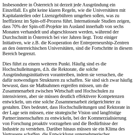
Insbesondere in Österreich ist derzeit jede Ausgründung ein
Einzelfall. Es gibt keine klaren Regeln, wie die Universitäten mit
Kapitalanteilen oder Lizenzgebühren umgehen sollen, was zu
Ineffizienz im Spin-off-Prozess führt. Internationale Studien zeigen,
dass 70% der Spin-off-Projekte im Ausland innerhalb von sechs
Monaten verhandelt und abgeschlossen werden, während der
Durchschnitt in Österreich bei vier Jahren liegt. Trotz einiger
Initiativen, wie z.B. die Kooperation der Entrepreneurship-Zentren
an den österreichischen Universitäten, sind die Fortschritte in diesem
Bereich begrenzt.
Dies führt zu einem weiteren Punkt. Häufig sind es die
Hochschulleitungen, d.h. die Rektorate, die solche
Ausgründungsinitiativen vorantreiben, indem sie versuchen, die
dafür notwendigen Strukturen zu schaffen. Sie sind sich zwar häufig
bewusst, dass sie Maßnahmen ergreifen müssen, um die
Zusammenarbeit zwischen Wirtschaft und Hochschulen zu
intensivieren, aber sie müssen deutlich effektivere Kompetenzen
entwickeln, um eine solche Zusammenarbeit zielgerichteter zu
gestalten. Dies bedeutet, dass Hochschulleitungen und Rektorate in
der Lage sein müssen, eine strategische Vision und langfristige
Partner:innenschaften zu entwickeln, bei der Kommerzialisierung
von Forschung proaktiv vorzugehen und die Bedürfnisse der
Industrie zu verstehen. Darüber hinaus müssen sie ein Klima des
Vertrauens schaffen, die Entwicklung unternehmerischer