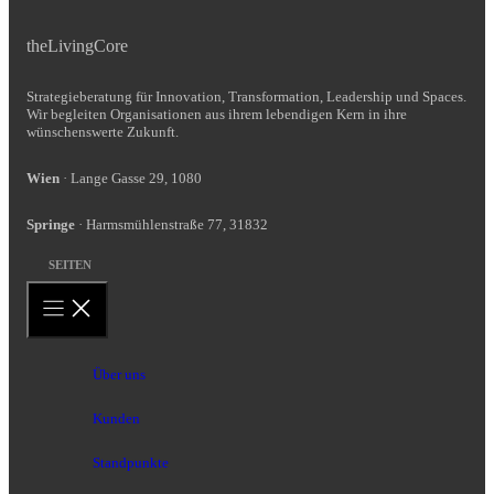
theLivingCore
Strategieberatung für Innovation, Transformation, Leadership und Spaces.
Wir begleiten Organisationen aus ihrem lebendigen Kern in ihre
wünschenswerte Zukunft.
Wien
· Lange Gasse 29, 1080
Springe
· Harmsmühlenstraße 77, 31832
SEITEN
Über uns
Kunden
Standpunkte