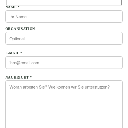
Bitte lasse dieses Feld leer.
NAME *
ORGANISATION
E-MAIL *
Bitte lasse dieses Feld leer.
NACHRICHT *