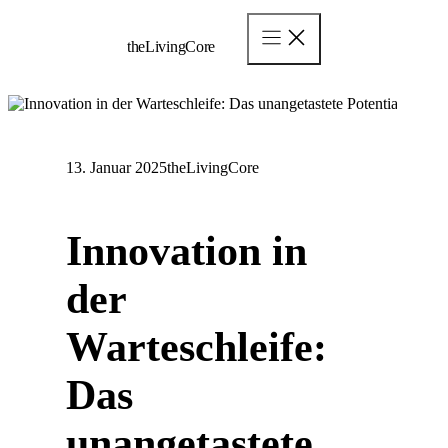
Zum
Inhalt
theLivingCore
springen
13. Januar 2025
theLivingCore
Innovation in
der
Warteschleife:
Das
unangetastete