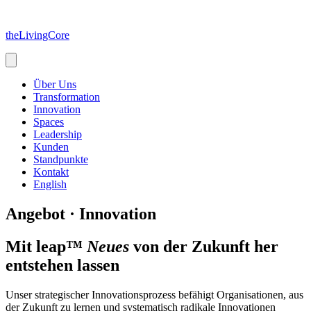
Zum
Inhalt
theLivingCore
springen
Über Uns
Transformation
Innovation
Spaces
Leadership
Kunden
Standpunkte
Kontakt
English
Angebot · Innovation
Mit leap™
Neues
von der Zukunft her
entstehen lassen
Unser strategischer Innovationsprozess befähigt Organisationen, aus
der Zukunft zu lernen und systematisch radikale Innovationen