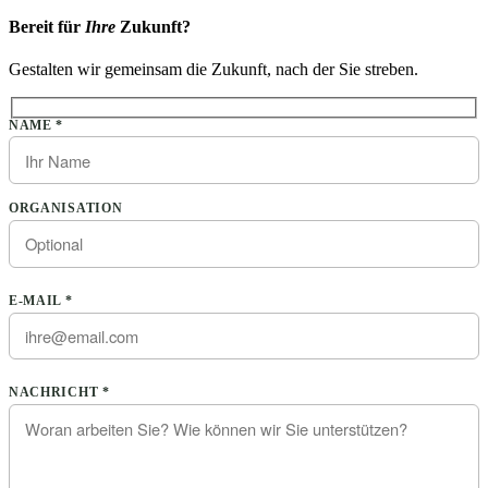
Bereit für
Ihre
Zukunft?
Gestalten wir gemeinsam die Zukunft, nach der Sie streben.
Bitte lasse dieses Feld leer.
NAME *
ORGANISATION
E-MAIL *
Bitte lasse dieses Feld leer.
NACHRICHT *