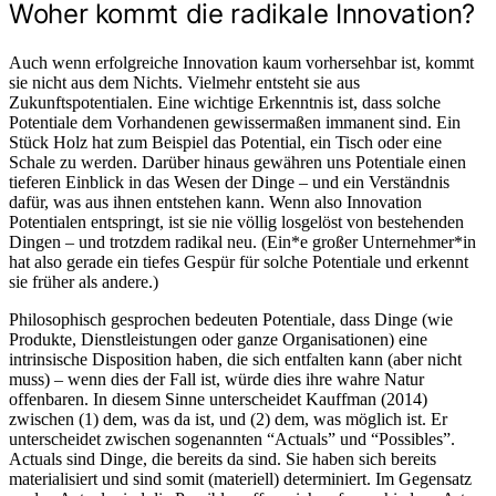
Woher kommt die radikale Innovation?
Auch wenn erfolgreiche Innovation kaum vorhersehbar ist, kommt
sie nicht aus dem Nichts. Vielmehr entsteht sie aus
Zukunftspotentialen. Eine wichtige Erkenntnis ist, dass solche
Potentiale dem Vorhandenen gewissermaßen immanent sind. Ein
Stück Holz hat zum Beispiel das Potential, ein Tisch oder eine
Schale zu werden. Darüber hinaus gewähren uns Potentiale einen
tieferen Einblick in das Wesen der Dinge – und ein Verständnis
dafür, was aus ihnen entstehen kann. Wenn also Innovation
Potentialen entspringt, ist sie nie völlig losgelöst von bestehenden
Dingen – und trotzdem radikal neu. (Ein*e großer Unternehmer*in
hat also gerade ein tiefes Gespür für solche Potentiale und erkennt
sie früher als andere.)
Philosophisch gesprochen bedeuten Potentiale, dass Dinge (wie
Produkte, Dienstleistungen oder ganze Organisationen) eine
intrinsische Disposition haben, die sich entfalten kann (aber nicht
muss) – wenn dies der Fall ist, würde dies ihre wahre Natur
offenbaren. In diesem Sinne unterscheidet Kauffman (2014)
zwischen (1) dem, was da ist, und (2) dem, was möglich ist. Er
unterscheidet zwischen sogenannten “Actuals” und “Possibles”.
Actuals sind Dinge, die bereits da sind. Sie haben sich bereits
materialisiert und sind somit (materiell) determiniert. Im Gegensatz