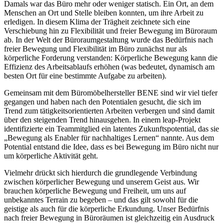
Damals war das Büro mehr oder weniger statisch. Ein Ort, an dem
Menschen an Ort und Stelle bleiben konnten, um ihre Arbeit zu
erledigen. In diesem Klima der Trägheit zeichnete sich eine
Verschiebung hin zu Flexibilität und freier Bewegung im Büroraum
ab. In der Welt der Büroraumgestaltung wurde das Bedürfnis nach
freier Bewegung und Flexibilität im Büro zunächst nur als
körperliche Forderung verstanden: Körperliche Bewegung kann die
Effizienz des Arbeitsablaufs erhöhen (was bedeutet, dynamisch am
besten Ort für eine bestimmte Aufgabe zu arbeiten).
Gemeinsam mit dem Büromöbelhersteller BENE sind wir viel tiefer
gegangen und haben nach den Potentialen gesucht, die sich im
Trend zum tätigkeitsorientierten Arbeiten verbergen und sind damit
über den steigenden Trend hinausgehen. In einem leap-Projekt
identifizierte ein Teammitglied ein latentes Zukunftspotential, das sie
„Bewegung als Enabler für nachhaltiges Lernen“ nannte. Aus dem
Potential entstand die Idee, dass es bei Bewegung im Büro nicht nur
um körperliche Aktivität geht.
Vielmehr drückt sich hierdurch die grundlegende Verbindung
zwischen körperlicher Bewegung und unserem Geist aus. Wir
brauchen körperliche Bewegung und Freiheit, um uns auf
unbekanntes Terrain zu begeben – und das gilt sowohl für die
geistige als auch für die körperliche Erkundung. Unser Bedürfnis
nach freier Bewegung in Büroräumen ist gleichzeitig ein Ausdruck