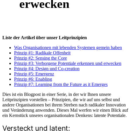
erwecken
Liste der Artikel über unser Leitprinzipien
Was Organisationen mit lebenden Systemen gemein haben
Prinzip #1: Radikale Offenheit
Prinzip #2: Sensing the Core
Prinzip #3: Verborgene Potentiale erkennen und erwecken
Prinzip #4: Design und Co-creation
Prinzip #5: Emergenz
Prinzip #6: Enabling
Prinzip #7: Learning from the Future as it Emerges
Dies ist ein Blogpost in einer Serie, in der wir Ihnen unsere
Leitprinzipien vorstellen – Prinzipien, die wir auf uns selbst und
andere Organisationen bei ihrem Streben nach radikaler Innovation
und Veränderung anwenden. Dieses Mal werfen wir einen Blick auf
ein Kernstück unseres organisationalen Denkens: latente Potentiale.
Versteckt und latent: