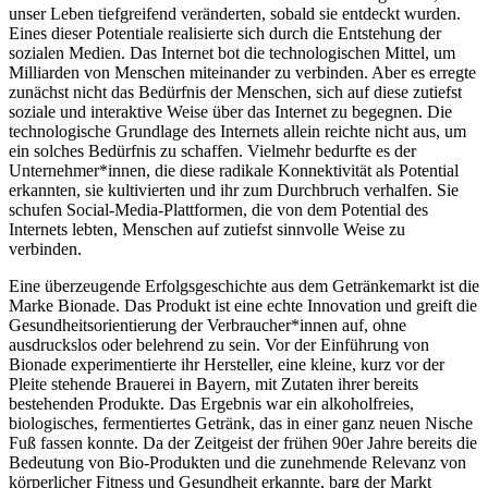
unser Leben tiefgreifend veränderten, sobald sie entdeckt wurden.
Eines dieser Potentiale realisierte sich durch die Entstehung der
sozialen Medien. Das Internet bot die technologischen Mittel, um
Milliarden von Menschen miteinander zu verbinden. Aber es erregte
zunächst nicht das Bedürfnis der Menschen, sich auf diese zutiefst
soziale und interaktive Weise über das Internet zu begegnen. Die
technologische Grundlage des Internets allein reichte nicht aus, um
ein solches Bedürfnis zu schaffen. Vielmehr bedurfte es der
Unternehmer*innen, die diese radikale Konnektivität als Potential
erkannten, sie kultivierten und ihr zum Durchbruch verhalfen. Sie
schufen Social-Media-Plattformen, die von dem Potential des
Internets lebten, Menschen auf zutiefst sinnvolle Weise zu
verbinden.
Eine überzeugende Erfolgsgeschichte aus dem Getränkemarkt ist die
Marke Bionade. Das Produkt ist eine echte Innovation und greift die
Gesundheitsorientierung der Verbraucher*innen auf, ohne
ausdruckslos oder belehrend zu sein. Vor der Einführung von
Bionade experimentierte ihr Hersteller, eine kleine, kurz vor der
Pleite stehende Brauerei in Bayern, mit Zutaten ihrer bereits
bestehenden Produkte. Das Ergebnis war ein alkoholfreies,
biologisches, fermentiertes Getränk, das in einer ganz neuen Nische
Fuß fassen konnte. Da der Zeitgeist der frühen 90er Jahre bereits die
Bedeutung von Bio-Produkten und die zunehmende Relevanz von
körperlicher Fitness und Gesundheit erkannte, barg der Markt