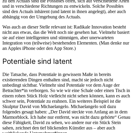
zu den Actuals sind die Possibles offen, sich auf verschiedene Arten
und in verschiedene Richtungen zu entwickeln. Solche Possibles
sind den Actuals inhärent (und latent in ihnen angelegt), aber auch
abhängig von der Umgebung des Actuals.
Was auch an dieser Stelle relevant ist: Radikale Innovation besteht
nicht aus etwas, das die Welt noch nie gesehen hat. Vielmehr basiert
sie auf einer intelligenten und stimmigen, aber unerwarteten
Integration von (teilweise) bestehenden Elementen. (Man denke nur
an Apples iPhone oder den App Store.)
Potentiale sind latent
Die Tatsache, dass Potentiale in gewissem Maße in bereits
existierenden Dingen enthalten sind, macht sie jedoch nicht
unbedingt sichtbar. Vielmehr sind Potentiale vor dem Auge der
Betrachter*in verborgen. So wie wir eine Schale oder einen Tisch in
einem rohen Stück Holz vielleicht nicht sehen können, kann es auch
schwer sein, Potentiale zu erahnen. Ein weiteres Beispiel ist die
Skulptur David von Michaelangelo. Michaelangelo soll dazu
folgendes gesagt haben: „Der David steckte von Anfang an in dem
Marmorblock. Ich habe nur entfernt, was nicht dazu gehörte“ Genau
diese Fähigkeit, David zu sehen, wo andere nur ein Stück Stein
sahen, zeichnet den tief blickenden Künstler aus – aber auch