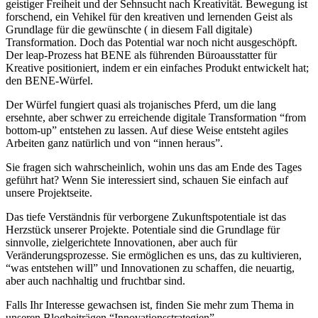
geistiger Freiheit und der Sehnsucht nach Kreativität. Bewegung ist
forschend, ein Vehikel für den kreativen und lernenden Geist als
Grundlage für die gewünschte ( in diesem Fall digitale)
Transformation. Doch das Potential war noch nicht ausgeschöpft.
Der leap-Prozess hat BENE als führenden Büroausstatter für
Kreative positioniert, indem er ein einfaches Produkt entwickelt hat;
den BENE-Würfel.
Der Würfel fungiert quasi als trojanisches Pferd, um die lang
ersehnte, aber schwer zu erreichende digitale Transformation “from
bottom-up” entstehen zu lassen. Auf diese Weise entsteht agiles
Arbeiten ganz natürlich und von “innen heraus”.
Sie fragen sich wahrscheinlich, wohin uns das am Ende des Tages
geführt hat? Wenn Sie interessiert sind, schauen Sie einfach auf
unsere Projektseite.
Das tiefe Verständnis für verborgene Zukunftspotentiale ist das
Herzstück unserer Projekte. Potentiale sind die Grundlage für
sinnvolle, zielgerichtete Innovationen, aber auch für
Veränderungsprozesse. Sie ermöglichen es uns, das zu kultivieren,
“was entstehen will” und Innovationen zu schaffen, die neuartig,
aber auch nachhaltig und fruchtbar sind.
Falls Ihr Interesse gewachsen ist, finden Sie mehr zum Thema in
unseren Blogbeiträgen “Innovationsstrategien”,