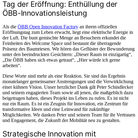
Tag der Eröffnung: Enthüllung der
ÖBB-Innovationsleistung
Als die
ÖBB Open Innovation Factory
an ihrem offiziellen
Eröffnungstag zum Leben erwacht, liegt eine elektrische Energie in
der Luft. Die bunt gemischte Menge an Besuchern erkundet die
Feinheiten des Welcome Space und bestaunt die überragende
Präsenz des Baumriesen. Wir hören das Geflüster der Bewunderung
unter den beeindruckten Gesichtern: „Dieser Raum ist einzigartig“,
„Die ÖBB haben sich etwas getraut“, „Hier würde ich gerne
arbeiten“.
Diese Worte sind mehr als eine Reaktion. Sie sind das Ergebnis
monatelanger gemeinsamer Anstrengungen und die Verwirklichung
einer kühnen Vision. Unser herzlicher Dank gilt Peter Schindlecker
und seinem engagierten Team sowie all jenen, die maßgeblich dazu
beigetragen haben, dieses Projekt ins Leben zu rufen. Es ist nicht
nur ein Raum. Es ist ein Zeugnis für Innovation, ein Zentrum für
transformative Ideen und eine Leinwand für zukünftige
Möglichkeiten. Wir danken Peter und seinem Team für ihr Vertrauen
und Engagement, die Zukunft der Mobilität neu zu gestalten.
Strategische Innovation mit