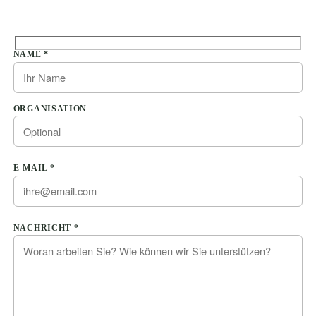
Bitte lasse dieses Feld leer.
NAME *
ORGANISATION
E-MAIL *
Bitte lasse dieses Feld leer.
NACHRICHT *